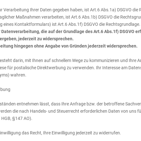
 zur Verarbeitung Ihrer Daten gegeben haben, ist Art.6 Abs.1a) DSGVO die
traglicher Maßnahmen verarbeiten, ist Art.6 Abs.1b) DSGVO die Rechtsgru
ung eines Kontaktformulars) ist Art.6 Abs.1f) DSGVO die Rechtsgrundlage.
enverarbeitung, die auf der Grundlage des Art.6 Abs.1f) DSGVO erfol
 ergeben, jederzeit zu widersprechen.
rbeitung hingegen ohne Angabe von Gründen jederzeit widersprechen.
 besteht darin, mit Ihnen auf schnellem Wege zu kommunizieren und Ihre
, diese für postalische Direktwerbung zu verwenden. Ihr Interesse am Dat
nyms) wahren.
erbung
tänden entnehmen lässt, dass Ihre Anfrage bzw. der betroffene Sachverha
erden die nach Handels- und Steuerrecht erforderlichen Daten von uns f
7 HGB, §147 AO).
nwilligung das Recht, Ihre Einwilligung jederzeit zu widerrufen.