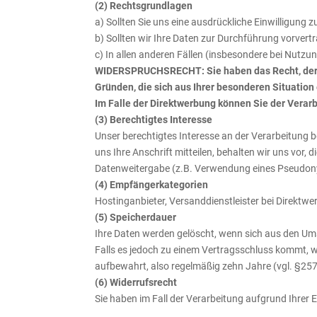
(2) Rechtsgrundlagen
a) Sollten Sie uns eine ausdrückliche Einwilligung
b) Sollten wir Ihre Daten zur Durchführung vorver
c) In allen anderen Fällen (insbesondere bei Nutz
WIDERSPRUCHSRECHT: Sie haben das Recht, der Dat
Gründen, die sich aus Ihrer besonderen Situation
Im Falle der Direktwerbung können Sie der Vera
(3) Berechtigtes Interesse
Unser berechtigtes Interesse an der Verarbeitung
uns Ihre Anschrift mitteilen, behalten wir uns vor
Datenweitergabe (z.B. Verwendung eines Pseudo
(4) Empfängerkategorien
Hostinganbieter, Versanddienstleister bei Direktw
(5) Speicherdauer
Ihre Daten werden gelöscht, wenn sich aus den Ums
Falls es jedoch zu einem Vertragsschluss kommt, w
aufbewahrt, also regelmäßig zehn Jahre (vgl. §25
(6) Widerrufsrecht
Sie haben im Fall der Verarbeitung aufgrund Ihrer Ei