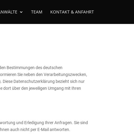
ANWÄLTE
TEAM
KONTAKT & ANFAHRT
ß den Bestimmungen des deutschen
nformieren Sie neben den Verarbeitungszwecken,
. Diese Datenschutzerklärung bezieht sich nur
tte dort über den jeweiligen Umgang mit Ihren
twortung und Erledigung Ihrer Anfragen. Sie sind
 Ihnen auch nicht per E-Mail antworten.